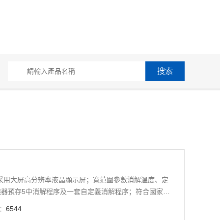
示采用大屏高分辨率液晶顯示屏；寬范圍參數消解溫度、定
器預存5中消解程序及一套自定義消解程序；符合國家標
：
6544