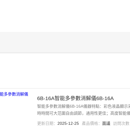
6B-16A智能多參數消解儀6B-16A
智能多參數消解儀6B-16A儀器特點：彩色液晶顯
時時間可大范圍自由調節，通用性更佳；高度智能儀
準各項技術指標*符合或高于國家相關標準；
更新日期：
2025-12-25
產品價格：
面議
訪問次數