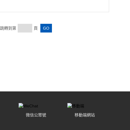
頁 跳轉到第
頁
微信公眾號
移動端網站