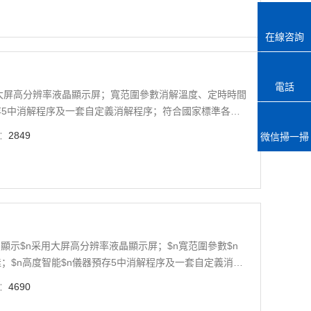
在線咨詢
電話
大屏高分辨率液晶顯示屏；寬范圍參數消解溫度、定時時間
5中消解程序及一套自定義消解程序；符合國家標準各項
：
2849
微信掃一掃
；$n高度智能$n儀器預存5中消解程序及一套自定義消解
于國家相關標準；
：
4690