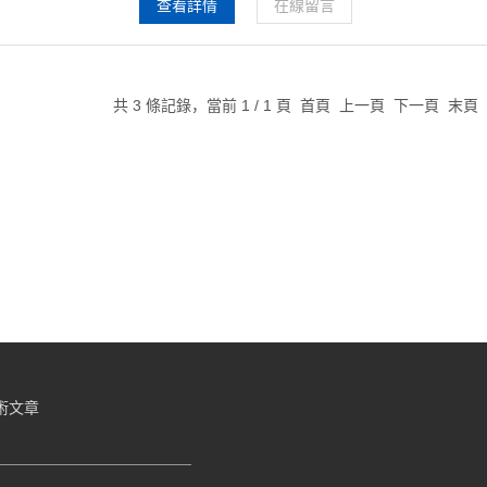
查看詳情
在線留言
共 3 條記錄，當前 1 / 1 頁 首頁 上一頁 下一頁 末
術文章